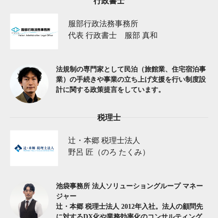
行政書士
服部行政法務事務所
代表 行政書士 服部 真和
法規制の専門家として民泊（旅館業、住宅宿泊事
業）の手続きや事業の立ち上げ支援を行い制度設
計に関する政策提言をしています。
税理士
辻・本郷 税理士法人
野呂 匠（のろ たくみ）
池袋事務所 法人ソリューショングループ マネー
ジャー
辻・本郷 税理士法人 2012年入社。法人の顧問先
に対するDX化や業務効率化のコンサルティング